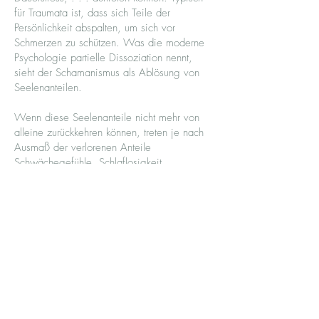
für Traumata ist, dass sich Teile der
Persönlichkeit abspalten, um sich vor
Schmerzen zu schützen. Was die moderne
Psychologie partielle Dissoziation nennt,
sieht der Schamanismus als Ablösung von
Seelenanteilen.
Wenn diese Seelenanteile nicht mehr von
alleine zurückkehren können, treten je nach
Ausmaß der verlorenen Anteile
Schwächegefühle, Schlaflosigkeit,
Leeregefühle, Süchte, emotionale Kälte,
Depressionen auf. Die Schamanen kennen
für solche Fälle Techniken der
Seelenrückholung
, mit der sie die
Seelenanteile, die jetzt bereit sind, in der
Nichtalltäglichen Wirklichkeit aufsuchen und
zurückholen. Dadurch werden die
persönlichen Ressourcen des Klienten
aktiviert und mit ihnen seine eigenen
Selbstheilungskräfte.