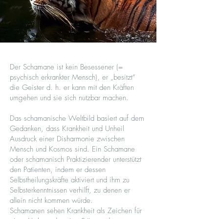
Der Schamane ist kein Besessener (=
psychisch erkrankter Mensch), er „besitzt“
die Geister d. h. er kann mit den Kräften
umgehen und sie sich nutzbar machen.
Das schamanische Weltbild basiert auf dem
Gedanken, dass Krankheit und Unheil
Ausdruck einer Disharmonie zwischen
Mensch und Kosmos sind. Ein Schamane
oder schamanisch Praktizierender unterstützt
den Patienten, indem er dessen
Selbstheilungskräfte aktiviert und ihm zu
Selbsterkenntnissen verhilft, zu denen er
allein nicht kommen würde.
Schamanen sehen Krankheit als Zeichen für