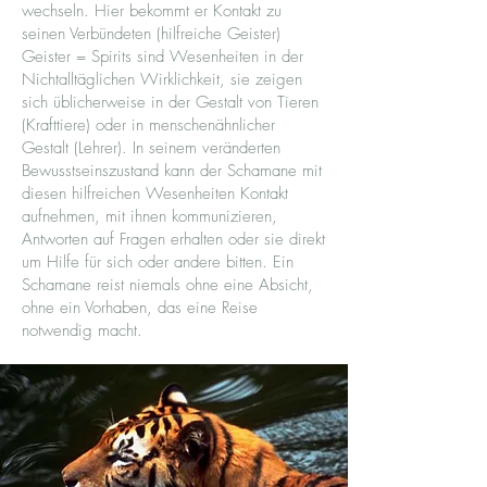
wechseln. Hier bekommt er Kontakt zu
seinen Verbündeten (hilfreiche Geister)
Geister = Spirits sind Wesenheiten in der
Nichtalltäglichen Wirklichkeit, sie zeigen
sich üblicherweise in der Gestalt von Tieren
(Krafttiere) oder in menschenähnlicher
Gestalt (Lehrer). In seinem veränderten
Bewusstseinszustand kann der Schamane mit
diesen hilfreichen Wesenheiten Kontakt
aufnehmen, mit ihnen kommunizieren,
Antworten auf Fragen erhalten oder sie direkt
um Hilfe für sich oder andere bitten. Ein
Schamane reist niemals ohne eine Absicht,
ohne ein Vorhaben, das eine Reise
notwendig macht.