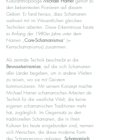
Kulturanthropologe
Michael Harner
gehört zu
den bekanntesten Pionieren auf diesem
Gebiet. Er fand heraus, dass Schamanen
weltweit mit im Wesentlichen gleichen
Techniken arbeiten. Diese Erkenntnisse fasste
er Anfang der 1980er Jahre unter dem
Namen „
Core-Schamanismus
“ (=
Kernschamanismus) zusammen.
Als zentrale Technik beschreibt er die
Bewusstseinsreise
, auf die sich Schamanen
aller Länder begeben, um in andere Welten
zu reisen, wo sie mit Geistern
kommunizieren. Mit seinem Konzept machte
Michael Harner schamanisches Arbeiten als
Technik für die westliche Welt, die keine
eigenen schamanischen Traditionen mehr
hat, zugänglich. Im Gegensatz zu den
traditionellen Schamanen, die in ihren
Kulturen bis heute eingebunden sind, nennen
sich Menschen, die diese moderne Form
des Schamanismus anbieten „
Schamanisch